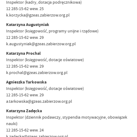
Inspektor (kadry, dotacja podręcznikowa)
12 285-15-62 wew. 25
k.korzycka@gzeas.zabierzow.org.pl
Katarzyna Augustyniak
Inspektor (księgowość, programy unijne i rządowe)
12 285-15-62 wew. 29
k.augustyniak@gzeas.zabierzow.org.pl
Katarzyna Prochal
Inspektor (księgowość, dotacje oświatowe)
12 285-15-62 wew. 29
k.prochal@gzeas.zabierzow.org.pl
Agnieszka Tarkowska
Inspektor (księgowość, dotacje oświatowe)
12 285-15-62 wew. 29
a.tarkowska@gzeas.zabierzow.org.pl
Katarzyna Zadęcka
Inspektor (dziennik podawczy, stypendia motywacyjne, obowiązek
nauki)
12 285-15-62 wew. 24
k.zadecka@gzeas.zabierzow.org.pl