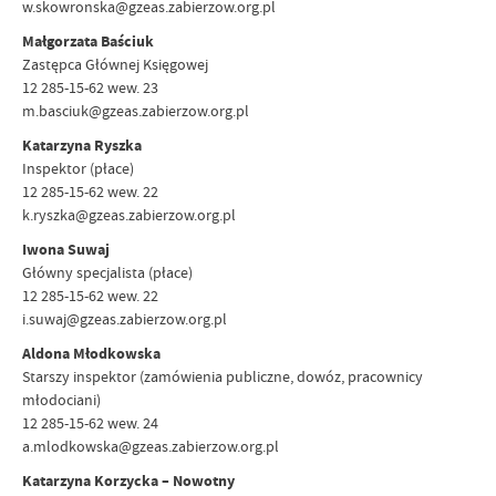
w.skowronska@gzeas.zabierzow.org.pl
Małgorzata Baściuk
Zastępca Głównej Księgowej
12 285-15-62 wew. 23
m.basciuk@gzeas.zabierzow.org.pl
Katarzyna Ryszka
Inspektor (płace)
12 285-15-62 wew. 22
k.ryszka@gzeas.zabierzow.org.pl
Iwona Suwaj
Główny specjalista (płace)
12 285-15-62 wew. 22
i.suwaj@gzeas.zabierzow.org.pl
Aldona Młodkowska
Starszy inspektor (zamówienia publiczne, dowóz, pracownicy
młodociani)
12 285-15-62 wew. 24
a.mlodkowska@gzeas.zabierzow.org.pl
Katarzyna Korzycka – Nowotny